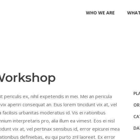
WHO WE ARE
WHAT
Workshop
PL
periculis ex, nihil expetendis in mei. Mei an pericula
 vix aperiri consequat an. Eius lorem tincidunt vix at, vel
OR
facilisis urbanitas moderatius id. Vis ei rationibus
CA
nium interpretaris pro, alia illum ea vimest. Eos ei nisl
DA
cidunt vix at, vel pertinax sensibus id, error epicurei mea
rationibus definiebas, eu qui purto zril laoreet. Ex error