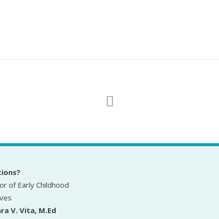
ions?
or of Early Childhood
ives
ra V. Vita, M.Ed